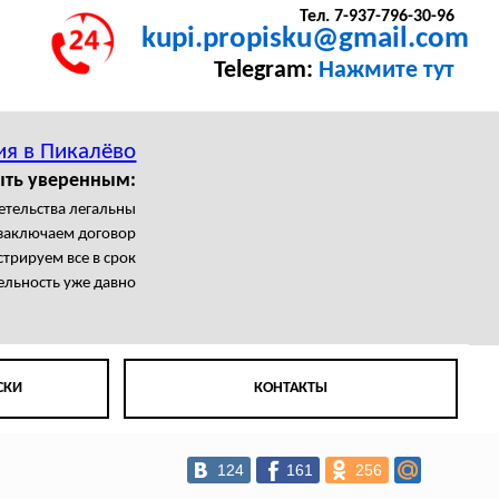
Тел. 7-937-796-30-96
kupi.propisku@gmail.com
Telegram:
Нажмите тут
ия в Пикалёво
ыть уверенным:
етельства легальны
заключаем договор
трируем все в срок
ельность уже давно
СКИ
КОНТАКТЫ
124
161
256