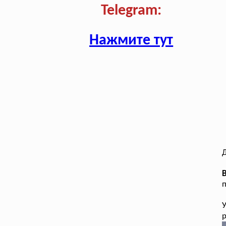
Telegram:
Нажмите тут
Д
п
р