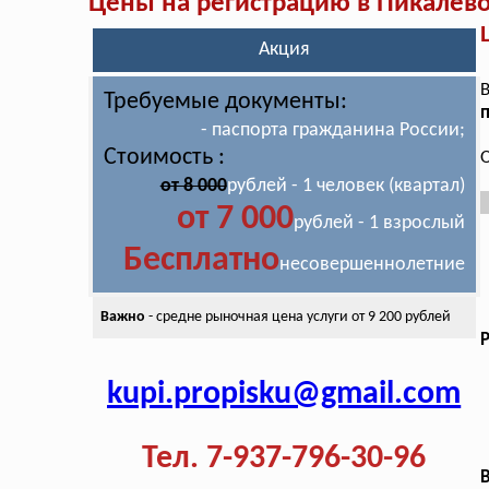
Цены на регистрацию в Пикалёв
Акция
В
Требуемые документы:
п
- паспорта гражданина России;
Стоимость :
О
от 8 000
рублей - 1 человек (квартал)
от 7 000
рублей - 1 взрослый
Бесплатно
несовершеннолетние
Важно
- средне рыночная цена
услуги от 9 200 рублей
kupi.propisku@gmail.com
Тел. 7-937-796-30-96
В